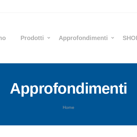
mo
Prodotti
Approfondimenti
SHO
Approfondimenti
Home