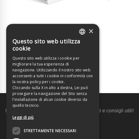
×
Scopri di più
Questo sito web utilizza
ITALIAN
cookie
ENGLISH
Questo sito web utilizza i cookie per
migliorare la tua esperienza di
navigazione. Utilizzando il nostro sito web
acconsenti a tutti i cookie in conformità con
la nostra policy per i cookie.
Cliccando sulla X in alto a destra, Lei può
proseguire la navigazione del Sito senza
l'installazione di alcun cookie diverso da
Rimani aggiornato
quello tecnico.
Ricevi promozioni esclusive, aggiornamenti e consigli utili!
Leggi di più
Iscriviti alla newsletter
STRETTAMENTE NECESSARI