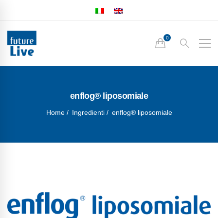
enflog® liposomiale
Home
Ingredienti
enflog® liposomiale