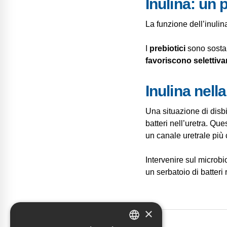
Inulina: un 
La funzione dell’inulin
I
prebiotici
sono sostan
favoriscono selettivame
Inulina nell
Una situazione di disbio
batteri nell’uretra. Qu
un canale uretrale più 
Intervenire sul microbio
un serbatoio di batteri 
×