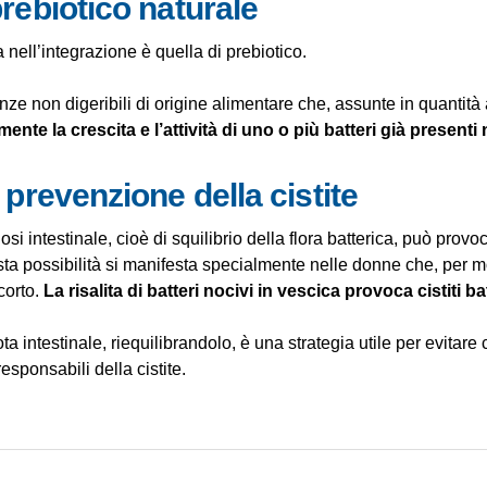
prebiotico naturale
a nell’integrazione è quella di prebiotico.
ze non digeribili di origine alimentare che, assunte in quantità
nte la crescita e l’attività di uno o più batteri già presenti n
a prevenzione della cistite
si intestinale, cioè di squilibrio della flora batterica, può provo
esta possibilità si manifesta specialmente nelle donne che, per 
corto.
La risalita di batteri nocivi in vescica provoca
cistiti
bat
ta intestinale, riequilibrandolo, è una strategia utile per evitare c
responsabili della cistite.