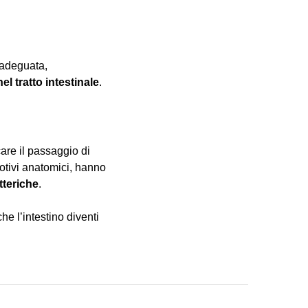
 adeguata,
el tratto intestinale
.
care il passaggio di
motivi anatomici, hanno
teriche
.
he l’intestino diventi