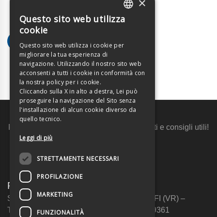
×
Questo sito web utilizza
ITALIAN
cookie
ENGLISH
1
2
…
6
Questo sito web utilizza i cookie per
migliorare la tua esperienza di
navigazione. Utilizzando il nostro sito web
acconsenti a tutti i cookie in conformità con
la nostra policy per i cookie.
Cliccando sulla X in alto a destra, Lei può
proseguire la navigazione del Sito senza
l'installazione di alcun cookie diverso da
Rimani aggiornato
quello tecnico.
Ricevi promozioni esclusive, aggiornamenti e consigli utili!
Leggi di più
Iscriviti alla newsletter
STRETTAMENTE NECESSARI
PROFILAZIONE
Future Live srl a c.r. Unip.
MARKETING
Sede operativa: via Crivellin, 7 – 37010 AFFI (VR) –
Telefono: +39 340 1420447 | Fax: 045 6269361
FUNZIONALITÀ